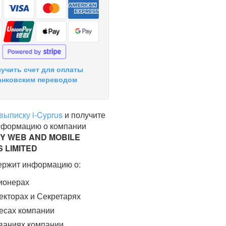
учить счет для оплаты
анковским переводом
выписку i-Cyprus
и получите
нформацию о компании
Y WEB AND MOBILE
 LIMITED
ержит информацию о:
ионерах
кторах и Секретарях
есах компании
ваниях компании