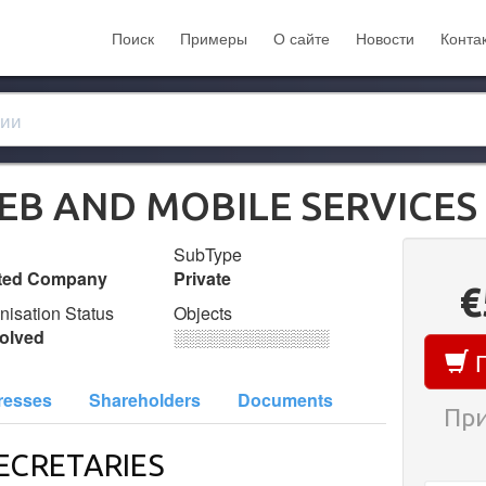
Поиск
Примеры
О сайте
Новости
Конта
B AND MOBILE SERVICES 
SubType
ited Company
Private
€
nisation Status
Objects
olved
░░░░░░░░░░░░░
П
resses
Shareholders
Documents
При
ECRETARIES