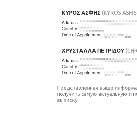
ΚΥΡΟΣ ΑΣΦΗΣ
(KYROS ASFIS
Address:
░░░░░░░░░░░░░░░░░░
Country:
░░░░░░░░
Date of Appointment:
░░░░.░░.░░
ΧΡΥΣΤΑΛΛΑ ΠΕΤΡΙΔΟΥ
(CH
Address:
░░░░░░░░░░░░░░░░░░
Country:
░░░░░░░░
Date of Appointment:
░░░░.░░.░░
Представленная выше информа
получить самую актуальную и 
выписку