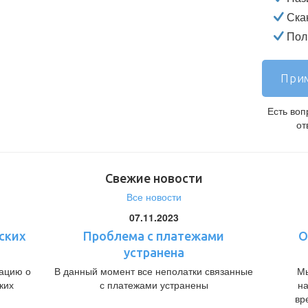
Ска
Полн
Прим
Есть во
от
Свежие новости
Все новости
07.11.2023
ских
Проблема с платежами
О
устранена
ацию о
В данный момент все неполатки связанные
Мы
ких
с платежами устранены
н
вр