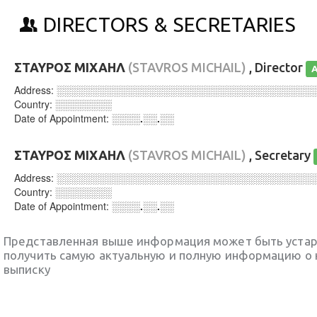
DIRECTORS & SECRETARIES
ΣΤΑΥΡΟΣ ΜΙΧΑΗΛ
(STAVROS MICHAIL)
, Director
A
Address:
░░░░░░░░░░░░░░░░░░░░░░░░░░░░░░░░░░░░
Country:
░░░░░░░░
Date of Appointment:
░░░░.░░.░░
ΣΤΑΥΡΟΣ ΜΙΧΑΗΛ
(STAVROS MICHAIL)
, Secretary
Address:
░░░░░░░░░░░░░░░░░░░░░░░░░░░░░░░░░░░░
Country:
░░░░░░░░
Date of Appointment:
░░░░.░░.░░
Представленная выше информация может быть уста
получить самую актуальную и полную информацию о 
выписку