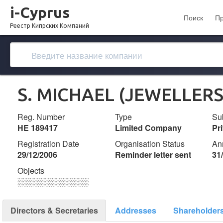
i-Cyprus
Поиск
П
Реестр Кипрских Компаний
S. MICHAEL (JEWELLERS
Reg. Number
Type
Su
ΗΕ 189417
Limited Company
Pr
Registration Date
Organisation Status
An
29/12/2006
Reminder letter sent
31
Objects
░░░░░░░░░░░░░
Directors & Secretaries
Addresses
Shareholder