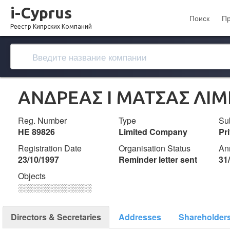
i-Cyprus
Поиск
П
Реестр Кипрских Компаний
ΑΝΔΡΕΑΣ Ι ΜΑΤΣΑΣ ΛΙΜ
Reg. Number
Type
Su
ΗΕ 89826
Limited Company
Pr
Registration Date
Organisation Status
An
23/10/1997
Reminder letter sent
31
Objects
░░░░░░░░░░░░░
Directors & Secretaries
Addresses
Shareholder