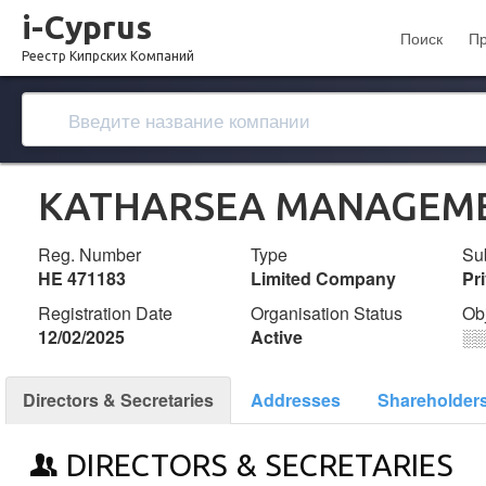
i-Cyprus
Поиск
П
Реестр Кипрских Компаний
KATHARSEA MANAGEMEN
Reg. Number
Type
Su
ΗΕ 471183
Limited Company
Pr
Registration Date
Organisation Status
Ob
12/02/2025
Active
░
Directors & Secretaries
Addresses
Shareholder
DIRECTORS & SECRETARIES