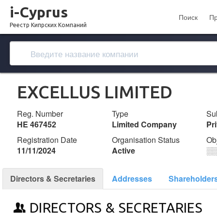
i-Cyprus
Поиск
П
Реестр Кипрских Компаний
EXCELLUS LIMITED
Reg. Number
Type
Su
ΗΕ 467452
Limited Company
Pr
Registration Date
Organisation Status
Ob
11/11/2024
Active
░
Directors & Secretaries
Addresses
Shareholder
DIRECTORS & SECRETARIES