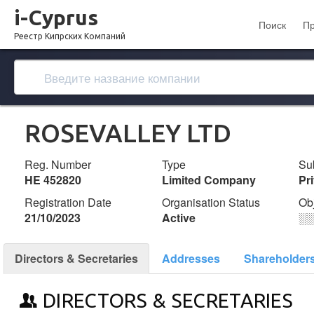
i-Cyprus
Поиск
П
Реестр Кипрских Компаний
ROSEVALLEY LTD
Reg. Number
Type
Su
ΗΕ 452820
Limited Company
Pr
Registration Date
Organisation Status
Ob
21/10/2023
Active
░
Directors & Secretaries
Addresses
Shareholder
DIRECTORS & SECRETARIES