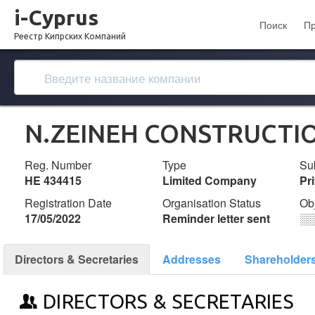
i-Cyprus
Поиск
П
Реестр Кипрских Компаний
N.ZEINEH CONSTRUCTI
Reg. Number
Type
Su
ΗΕ 434415
Limited Company
Pr
Registration Date
Organisation Status
Ob
17/05/2022
Reminder letter sent
░
Directors & Secretaries
Addresses
Shareholder
DIRECTORS & SECRETARIES