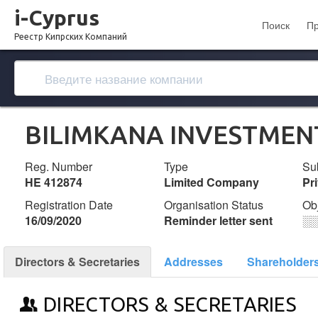
i-Cyprus
Поиск
П
Реестр Кипрских Компаний
BILIMKANA INVESTMEN
Reg. Number
Type
Su
ΗΕ 412874
Limited Company
Pr
Registration Date
Organisation Status
Ob
16/09/2020
Reminder letter sent
░
Directors & Secretaries
Addresses
Shareholder
DIRECTORS & SECRETARIES