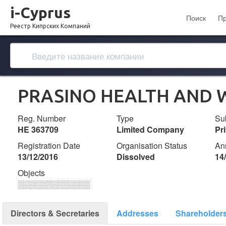
i-Cyprus
Поиск
П
Реестр Кипрских Компаний
PRASINO HEALTH AND 
Reg. Number
Type
Su
ΗΕ 363709
Limited Company
Pr
Registration Date
Organisation Status
An
13/12/2016
Dissolved
14
Objects
░░░░░░░░░░░░░
Directors & Secretaries
Addresses
Shareholder