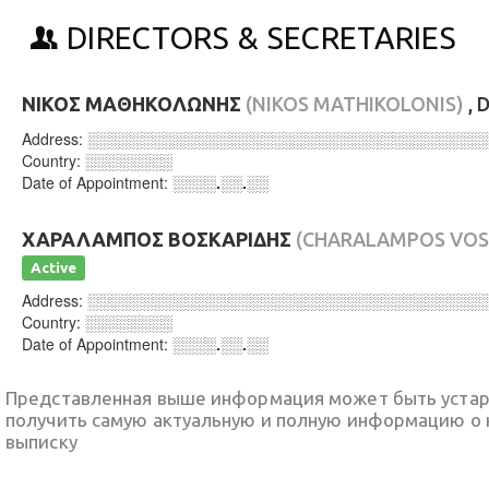
DIRECTORS & SECRETARIES
ΝΙΚΟΣ ΜΑΘΗΚΟΛΩΝΗΣ
(NIKOS MATHIKOLONIS)
, 
Address:
░░░░░░░░░░░░░░░░░░░░░░░░░░░░░░░░░░░░
Country:
░░░░░░░░
Date of Appointment:
░░░░.░░.░░
ΧΑΡΑΛΑΜΠΟΣ ΒΟΣΚΑΡΙΔΗΣ
(CHARALAMPOS VOS
Active
Address:
░░░░░░░░░░░░░░░░░░░░░░░░░░░░░░░░░░░░
Country:
░░░░░░░░
Date of Appointment:
░░░░.░░.░░
Представленная выше информация может быть уста
получить самую актуальную и полную информацию о 
выписку