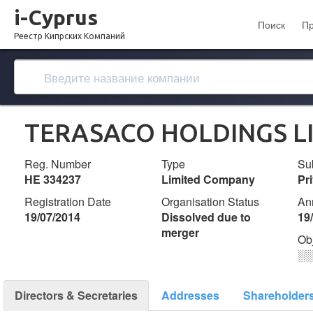
i-Cyprus
Поиск
П
Реестр Кипрских Компаний
TERASACO HOLDINGS L
Reg. Number
Type
Su
ΗΕ 334237
Limited Company
Pr
Registration Date
Organisation Status
An
19/07/2014
Dissolved due to
19
merger
Ob
░
Directors & Secretaries
Addresses
Shareholder