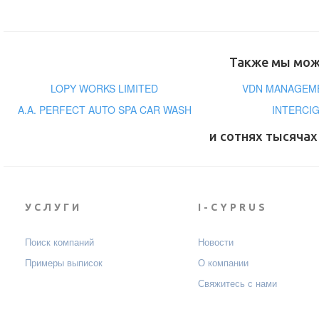
Также мы може
LOPY WORKS LIMITED
VDN MANAGEME
A.A. PERFECT AUTO SPA CAR WASH
INTERCI
и сотнях тысячах
УСЛУГИ
I-CYPRUS
Поиск компаний
Новости
Примеры выписок
О компании
Свяжитесь с нами