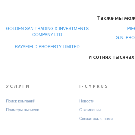
Также мы може
GOLDEN SAN TRADING & INVESTMENTS
PIE
COMPANY LTD
G.N. PR
RAYSFIELD PROPERTY LIMITED
и сотнях тысячах
УСЛУГИ
I-CYPRUS
Поиск компаний
Новости
Примеры выписок
О компании
Свяжитесь с нами