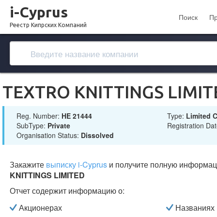
i-Cyprus
Поиск
П
Реестр Кипрских Компаний
TEXTRO KNITTINGS LIMIT
Reg. Number:
ΗΕ 21444
Type:
Limited
SubType:
Private
Registration Da
Organisation Status:
Dissolved
Закажите
выписку i-Cyprus
и получите полную информа
KNITTINGS LIMITED
Отчет содержит информацию о:
Акционерах
Названиях 