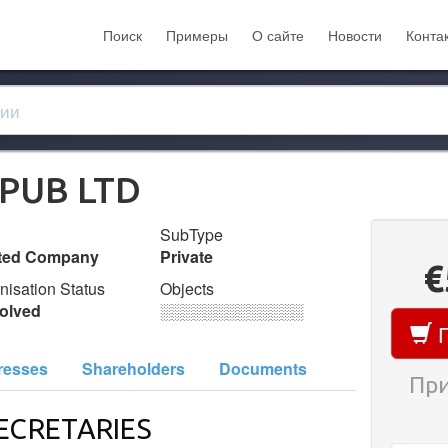
Поиск
Примеры
О сайте
Новости
Конта
NPUB LTD
SubType
ited Company
Private
€
nisation Status
Objects
olved
░░░░░░░░░░░░░
П
resses
Shareholders
Documents
При
ECRETARIES