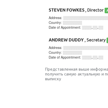
STEVEN FOWKES
, Director
Address:
░░░░░░░░░░░░░░░░░░
Country:
░░░░░░░░
Date of Appointment:
░░░░.░░.░░
ANDREW DUDDY
, Secretary
Address:
░░░░░░░░░░░░░░░░░░
Country:
░░░░░░░░
Date of Appointment:
░░░░.░░.░░
Представленная выше информа
получить самую актуальную и 
выписку