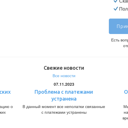
Ска
Полн
Прим
Есть во
от
Свежие новости
Все новости
07.11.2023
ских
Проблема с платежами
О
устранена
ацию о
В данный момент все неполатки связанные
Мы
ких
с платежами устранены
н
вр