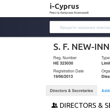
i-Cyprus
Реестр Кипрских Компаний
S. F. NEW-IN
Reg. Number
Type
ΗΕ 323030
Lim
Registration Date
Orga
19/06/2013
Diss
Directors & Secretaries
Add
DIRECTORS & S