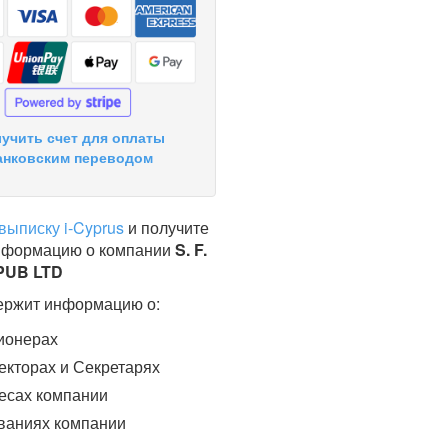
учить счет для оплаты
анковским переводом
выписку i-Cyprus
и получите
нформацию о компании
S. F.
PUB LTD
ержит информацию о:
ионерах
кторах и Секретарях
есах компании
ваниях компании