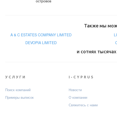
островов
Также мы може
A & C ESTATES COMPANY LIMITED
L
DEVOPIA LIMITED
и сотнях тысячах
УСЛУГИ
I-CYPRUS
Поиск компаний
Новости
Примеры выписок
О компании
Свяжитесь с нами