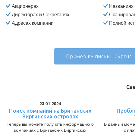
Акционерах
Названиях 
Директорах и Секретарях
Сканирова
Адресах компании
Полной ист
Пример выписки i-Cyprus
Св
23.01.2024
Поиск компаний на Британских
Пробл
Виргинских островах
Теперь вы можете получить информацию о
В данный моме
компаниях с Британских Виргинских
с пл