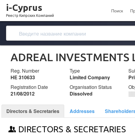
i-Cyprus
Поиск
П
Реестр Кипрских Компаний
ADREAL INVESTMENTS 
Reg. Number
Type
Su
ΗΕ 310633
Limited Company
Pr
Registration Date
Organisation Status
Ob
21/08/2012
Dissolved
░
Directors & Secretaries
Addresses
Shareholder
DIRECTORS & SECRETARIES