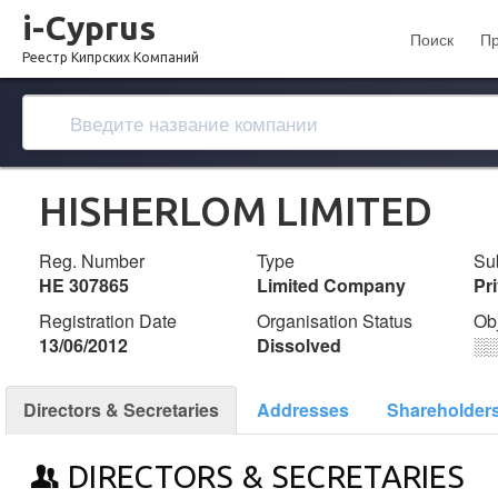
i-Cyprus
Поиск
П
Реестр Кипрских Компаний
HISHERLOM LIMITED
Reg. Number
Type
Su
ΗΕ 307865
Limited Company
Pr
Registration Date
Organisation Status
Ob
13/06/2012
Dissolved
░
Directors & Secretaries
Addresses
Shareholder
DIRECTORS & SECRETARIES