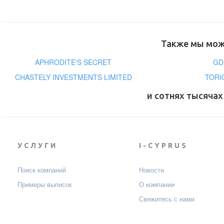
Также мы може
APHRODITE'S SECRET
GD
CHASTELY INVESTMENTS LIMITED
TORI
и сотнях тысячах
УСЛУГИ
I-CYPRUS
Поиск компаний
Новости
Примеры выписок
О компании
Свяжитесь с нами