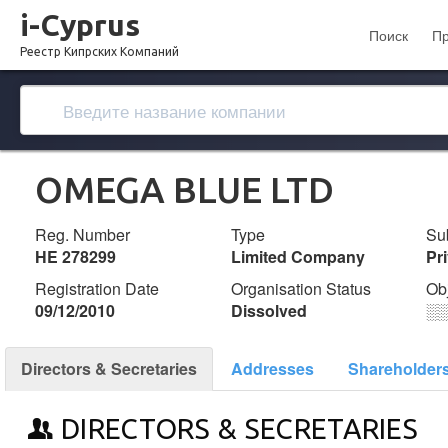
i-Cyprus
Поиск
П
Реестр Кипрских Компаний
OMEGA BLUE LTD
Reg. Number
Type
Su
ΗΕ 278299
Limited Company
Pr
Registration Date
Organisation Status
Ob
09/12/2010
Dissolved
░
Directors & Secretaries
Addresses
Shareholder
DIRECTORS & SECRETARIES