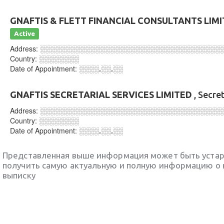
GNAFTIS & FLETT FINANCIAL CONSULTANTS LIM
Active
Address:
░░░░░░░░░░░░░░░░░░░░░░░░░░░░░░░░░░░░
Country:
░░░░░░░░
Date of Appointment:
░░░░.░░.░░
GNAFTIS SECRETARIAL SERVICES LIMITED
, Secre
Address:
░░░░░░░░░░░░░░░░░░░░░░░░░░░░░░░░░░░░
Country:
░░░░░░░░
Date of Appointment:
░░░░.░░.░░
Представленная выше информация может быть уста
получить самую актуальную и полную информацию о 
выписку