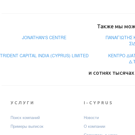
Также мы може
JONATHAN'S CENTRE
ΠΑΝΑΓΙΩΤΗΣ 
ΣΙ
TRIDENT CAPITAL INDIA (CYPRUS) LIMITED
ΚΕΝΤΡΟ ΔΙΑ
Δ.
и сотнях тысячах
УСЛУГИ
I-CYPRUS
Поиск компаний
Новости
Примеры выписок
О компании
Свяжитесь с нами