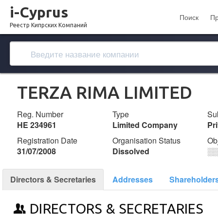
i-Cyprus
Поиск
П
Реестр Кипрских Компаний
TERZA RIMA LIMITED
Reg. Number
Type
Su
ΗΕ 234961
Limited Company
Pr
Registration Date
Organisation Status
Ob
31/07/2008
Dissolved
░
Directors & Secretaries
Addresses
Shareholder
DIRECTORS & SECRETARIES