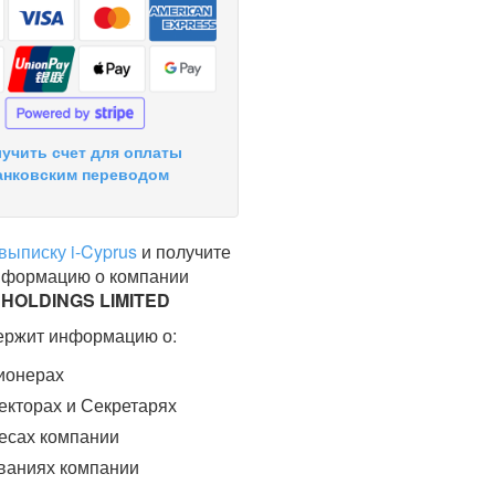
учить счет для оплаты
анковским переводом
выписку i-Cyprus
и получите
нформацию о компании
HOLDINGS LIMITED
ержит информацию о:
ионерах
кторах и Секретарях
есах компании
ваниях компании