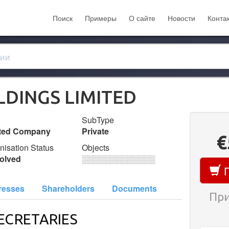
Поиск
Примеры
О сайте
Новости
Конта
DINGS LIMITED
SubType
ited Company
Private
€
nisation Status
Objects
olved
░░░░░░░░░░░░░
П
resses
Shareholders
Documents
При
ECRETARIES