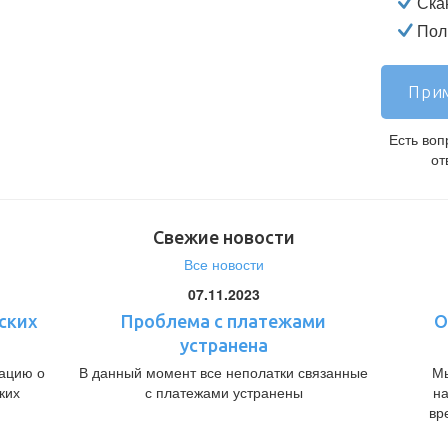
Ска
Полн
Прим
Есть во
от
Свежие новости
Все новости
07.11.2023
ских
Проблема с платежами
О
устранена
ацию о
В данный момент все неполатки связанные
Мы
ких
с платежами устранены
н
вр