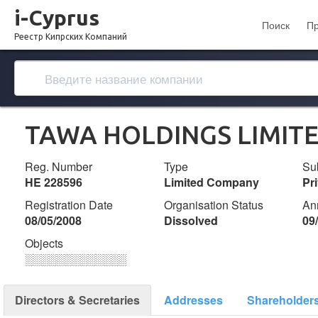
i-Cyprus
Поиск
П
Реестр Кипрских Компаний
TAWA HOLDINGS LIMIT
Reg. Number
Type
Su
ΗΕ 228596
Limited Company
Pr
Registration Date
Organisation Status
An
08/05/2008
Dissolved
09
Objects
░░░░░░░░░░░░░
Directors & Secretaries
Addresses
Shareholder