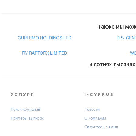
Также мы може
GUPLEMO HOLDINGS LTD
D.S. CE
RV RAPTORX LIMITED
WO
и сотнях тысячах
УСЛУГИ
I-CYPRUS
Поиск компаний
Новости
Примеры выписок
О компании
Свяжитесь с нами