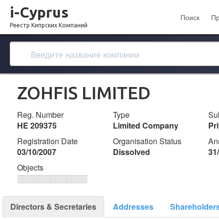
i-Cyprus
Поиск
П
Реестр Кипрских Компаний
ZOHFIS LIMITED
Reg. Number
Type
Su
ΗΕ 209375
Limited Company
Pr
Registration Date
Organisation Status
An
03/10/2007
Dissolved
31
Objects
░░░░░░░░░░░░░
Directors & Secretaries
Addresses
Shareholder