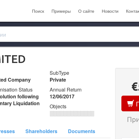
Поиск
Примеры
О сайте
Новости
Конта
ITED
SubType
ited Company
Private
€
nisation Status
Annual Return
olution following
12/06/2017
П
ntary Liquidation
Objects
░░░░░░░░░░░░░
При
resses
Shareholders
Documents