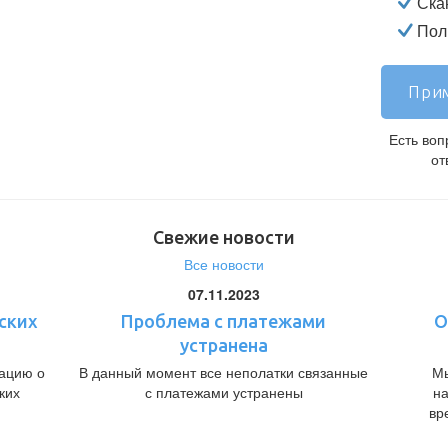
Ска
Полн
Прим
Есть во
от
Свежие новости
Все новости
07.11.2023
ских
Проблема с платежами
О
устранена
ацию о
В данный момент все неполатки связанные
Мы
ких
с платежами устранены
н
вр