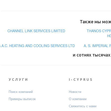
Также мы може
CHANNEL LINK SERVICES LIMITED
THANOS CYP
H
.A.C. HEATING AND COOLING SERVICES LTD
A. S. IMPERIAL
и сотнях тысячах
УСЛУГИ
I-CYPRUS
Поиск компаний
Новости
Примеры выписок
О компании
Свяжитесь с нами