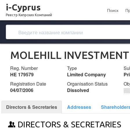
i-Cyprus
Поиск
П
Реестр Кипрских Компаний
MOLEHILL INVESTMENT
Reg. Number
Type
Su
ΗΕ 179579
Limited Company
Pr
Registration Date
Organisation Status
Ob
04/07/2006
Dissolved
░
Directors & Secretaries
Addresses
Shareholder
DIRECTORS & SECRETARIES