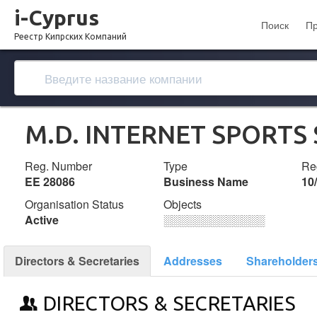
i-Cyprus
Поиск
П
Реестр Кипрских Компаний
M.D. INTERNET SPORTS
Reg. Number
Type
Reg
ΕΕ 28086
Business Name
10
Organisation Status
Objects
Active
░░░░░░░░░░░░░
Directors & Secretaries
Addresses
Shareholder
DIRECTORS & SECRETARIES