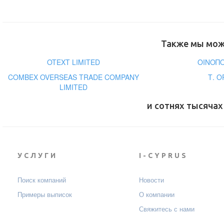
Также мы може
OTEXT LIMITED
ΟΙΝΟΠΟ
COMBEX OVERSEAS TRADE COMPANY
Τ. Ο
LIMITED
и сотнях тысячах
УСЛУГИ
I-CYPRUS
Поиск компаний
Новости
Примеры выписок
О компании
Свяжитесь с нами