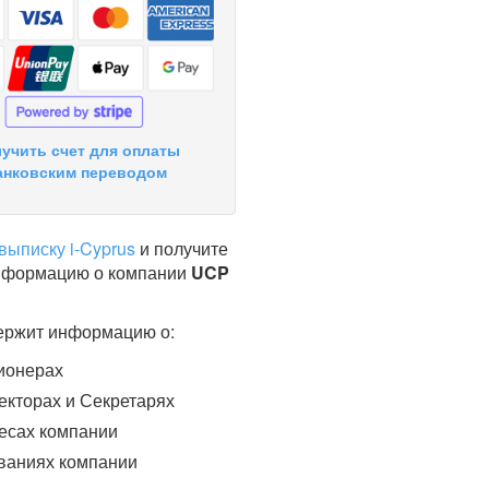
учить счет для оплаты
анковским переводом
выписку i-Cyprus
и получите
нформацию о компании
UCP
ержит информацию о:
ионерах
кторах и Секретарях
есах компании
ваниях компании