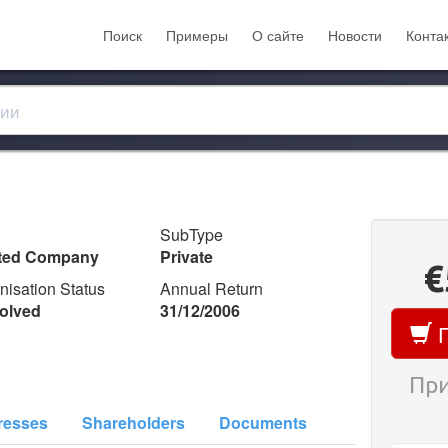
Поиск
Примеры
О сайте
Новости
Конта
SubType
ited Company
Private
€
nisation Status
Annual Return
olved
31/12/2006
П
При
resses
Shareholders
Documents