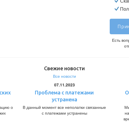
Ска
Полн
Прим
Есть во
от
Свежие новости
Все новости
07.11.2023
ских
Проблема с платежами
О
устранена
ацию о
В данный момент все неполатки связанные
Мы
ких
с платежами устранены
н
вр