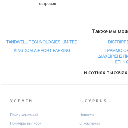
островов
Также мы може
TANDWELL TECHNOLOGIES LIMITED
DISTRIPRE
ΚΙΝGDOM AIRPORT PARKING
ΓΡΑΜΜΟ ΟΡ
ΔΙΑΧΕΙΡΙΣΗΣ 
ΕΠΙ Η
и сотнях тысячах
УСЛУГИ
I-CYPRUS
Поиск компаний
Новости
Примеры выписок
О компании