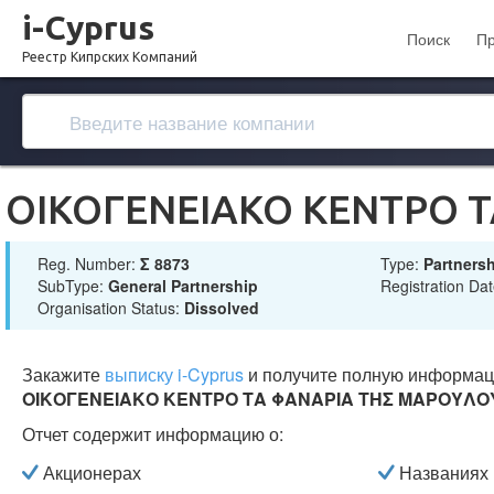
i-Cyprus
Поиск
П
Реестр Кипрских Компаний
ΟΙΚΟΓΕΝΕΙΑΚΟ ΚΕΝΤΡΟ 
Reg. Number:
Σ 8873
Type:
Partners
SubType:
General Partnership
Registration Da
Organisation Status:
Dissolved
Закажите
выписку i-Cyprus
и получите полную информац
ΟΙΚΟΓΕΝΕΙΑΚΟ ΚΕΝΤΡΟ ΤΑ ΦΑΝΑΡΙΑ ΤΗΣ ΜΑΡΟΥΛΟ
Отчет содержит информацию о:
Акционерах
Названиях 