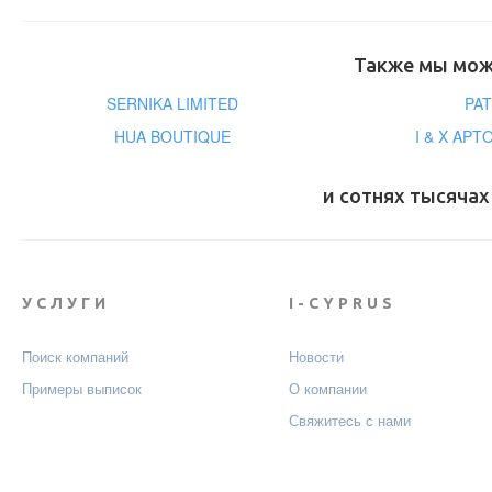
Также мы може
SERNIKA LIMITED
PAT
HUA BOUTIQUE
Ι & Χ ΑΡΤ
и сотнях тысячах
УСЛУГИ
I-CYPRUS
Поиск компаний
Новости
Примеры выписок
О компании
Свяжитесь с нами