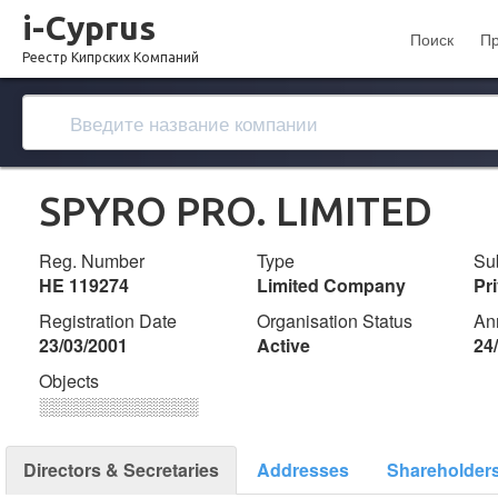
i-Cyprus
Поиск
П
Реестр Кипрских Компаний
SPYRO PRO. LIMITED
Reg. Number
Type
Su
ΗΕ 119274
Limited Company
Pr
Registration Date
Organisation Status
An
23/03/2001
Active
24
Objects
░░░░░░░░░░░░░
Directors & Secretaries
Addresses
Shareholder