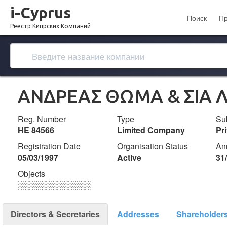
i-Cyprus
Поиск
П
Реестр Кипрских Компаний
ΑΝΔΡΕΑΣ ΘΩΜΑ & ΣΙΑ Λ
Reg. Number
Type
Su
ΗΕ 84566
Limited Company
Pr
Registration Date
Organisation Status
An
05/03/1997
Active
31
Objects
░░░░░░░░░░░░░
Directors & Secretaries
Addresses
Shareholder