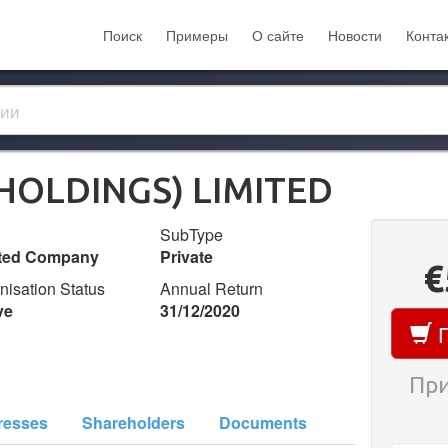
Поиск
Примеры
О сайте
Новости
Конта
(HOLDINGS) LIMITED
SubType
ited Company
Private
€
nisation Status
Annual Return
ve
31/12/2020
П
При
resses
Shareholders
Documents