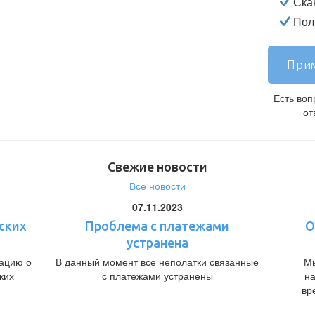
Ска
Полн
Прим
Есть во
от
Свежие новости
Все новости
07.11.2023
ских
Проблема с платежами
О
устранена
ацию о
В данный момент все неполатки связанные
Мы
ких
с платежами устранены
н
вр