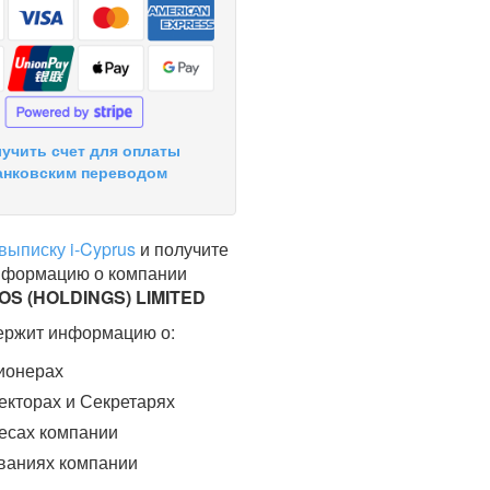
учить счет для оплаты
анковским переводом
выписку i-Cyprus
и получите
нформацию о компании
OS (HOLDINGS) LIMITED
ержит информацию о:
ионерах
кторах и Секретарях
есах компании
ваниях компании