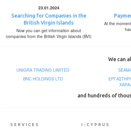
23.01.2024
Searching for Companies in the
Paymen
British Virgin Islands
At the moment,
ha
Now you can get information about
companies from the British Virgin Islands (BVI)
We can al
UNIGRA TRADING LIMITED
SEAMA
BNC HOLDINGS LTD
ΕΡΓΑΣΤΗΡΙ
ΧΑΡΑ
and hundreds of thou
SERVICES
I-CYPRUS